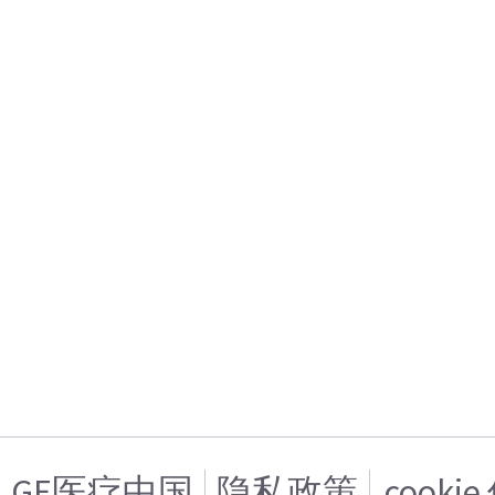
GE医疗中国
隐私政策
cooki