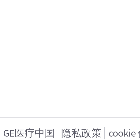
GE医疗中国
隐私政策
cooki