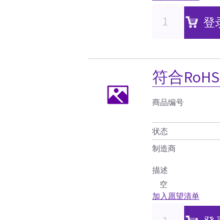
登
符合RoH
商品编号
状态
制造商
描述
空
加入愿望清单