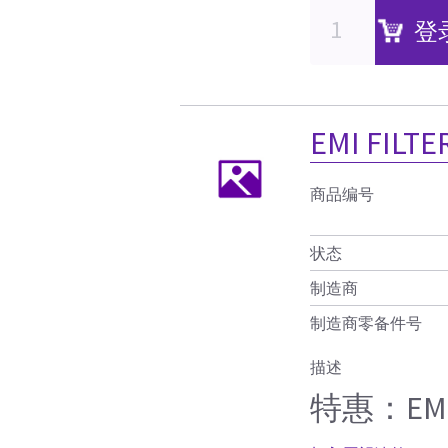
登
EMI FILTE
商品编号
状态
制造商
制造商零备件号
描述
特惠：EMI 