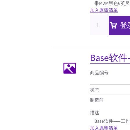
带M2M黑色6英
加入愿望清单
登
Base软
商品编号
状态
制造商
描述
Base软件——工
加入愿望清单