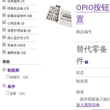
保养服务 (7)
OPIO
呼吸机设备 (13)
影像设备附件 (66)
置
心电设备 (2)
母婴护理设备 (6)
商品编号
病人监护仪 (37)
零备件 (6352)
替代零备
麻醉设备 (16)
件
筛选:
制造商
状态
GE医疗
（22）
制造商
条件
描述
全新
（22）
操作面板输入输出
加入愿望清单