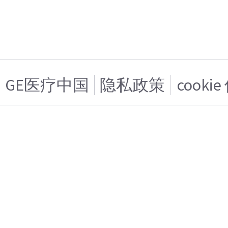
GE医疗中国
隐私政策
cooki