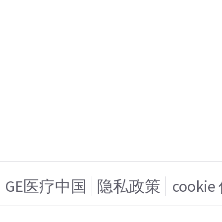
GE医疗中国
隐私政策
cooki