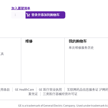
加入愿望清单
登录并添加到购物车
维修
我的购物车
单次维修服务历史
工具
使用条款
GE HealthCare
GE 医疗营业执照
互联网药品信息服务证 沪网药信备
案凭证
三类医疗器械经营许可证
GE is a trademark of General Electric Company. Used under trademark li