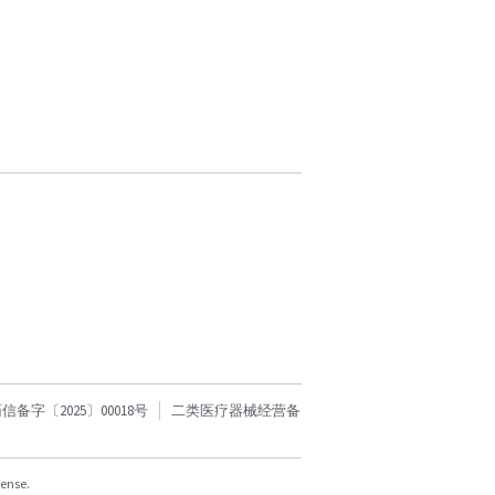
字〔2025〕00018号
二类医疗器械经营备
cense.