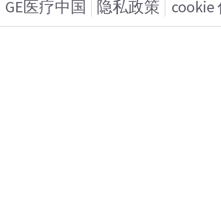
GE医疗中国
隐私政策
cooki