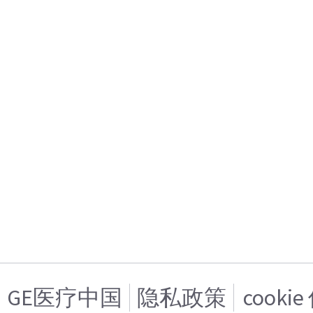
GE医疗中国
隐私政策
cooki