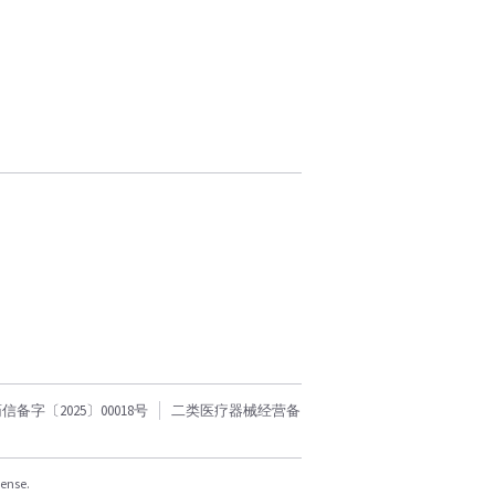
字〔2025〕00018号
二类医疗器械经营备
cense.