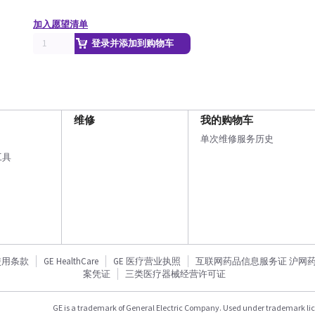
加入愿望清单
登录并添加到购物车
维修
我的购物车
单次维修服务历史
工具
使用条款
GE HealthCare
GE 医疗营业执照
互联网药品信息服务证 沪网药信备
案凭证
三类医疗器械经营许可证
GE is a trademark of General Electric Company. Used under trademark li