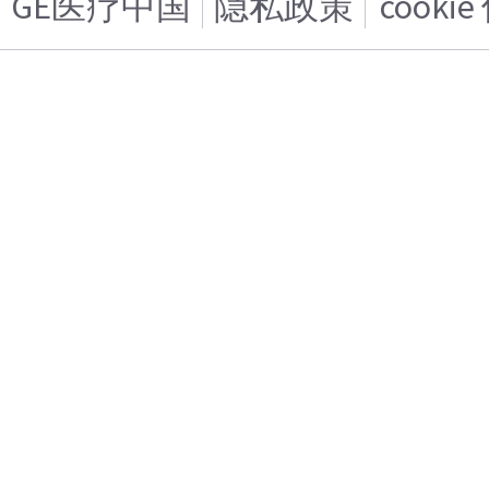
GE医疗中国
隐私政策
cooki