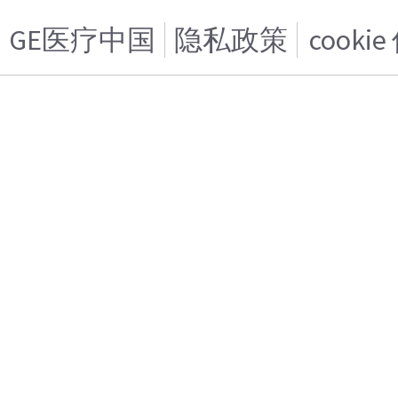
GE医疗中国
隐私政策
cooki