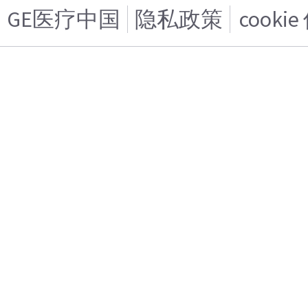
GE医疗中国
隐私政策
cooki