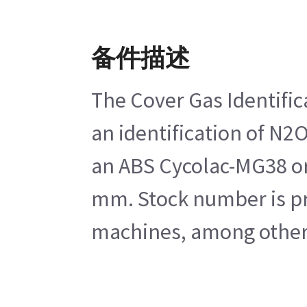
备件描述
The Cover Gas Identific
an identification of N2O
an ABS Cycolac-MG38 or L
mm. Stock number is pri
machines, among other