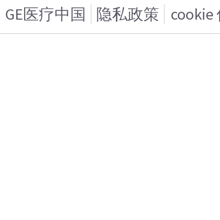
GE医疗中国
隐私政策
cooki