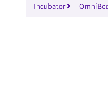
Incubator
OmniBe