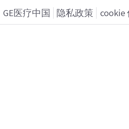
GE医疗中国
隐私政策
cooki