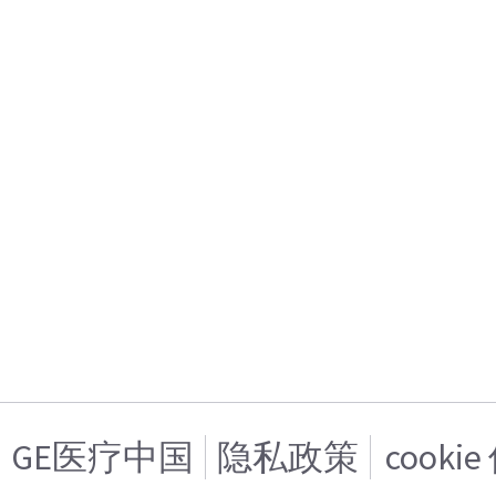
GE医疗中国
隐私政策
cooki