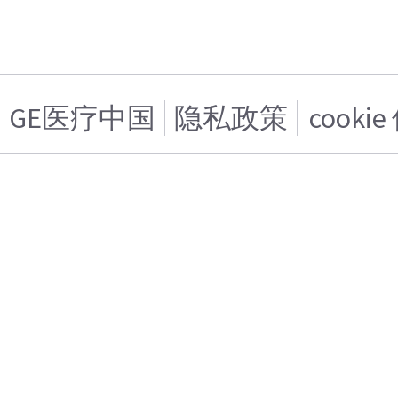
GE医疗中国
隐私政策
cooki