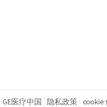
GE医疗中国
隐私政策
cooki