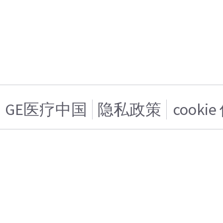
GE医疗中国
隐私政策
cooki