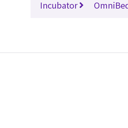
Incubator
OmniBe