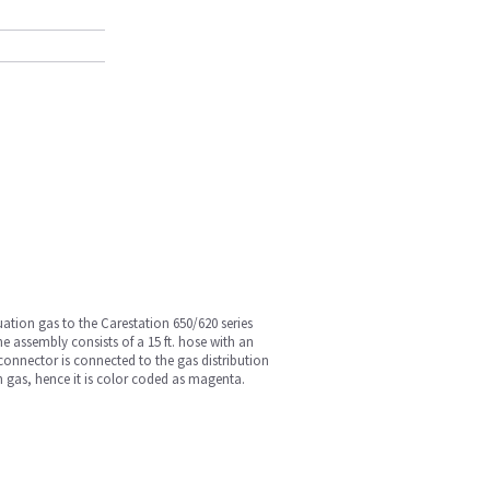
ation gas to the Carestation 650/620 series
 assembly consists of a 15 ft. hose with an
nnector is connected to the gas distribution
n gas, hence it is color coded as magenta.