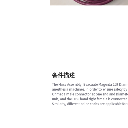
备件描述
The Hose Assembly, Evacuate Magenta 15ft Diamete
anesthesia machines. In order to ensure safety by
Ohmeda male connector at one end and Diameter I
unit, and the DISS hand tight female is connected
Similarly, different color codes are applicable for 