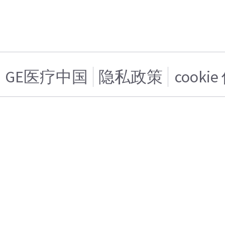
GE医疗中国
隐私政策
cooki