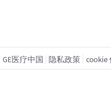
GE医疗中国
隐私政策
cooki