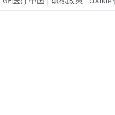
GE医疗中国
隐私政策
cooki