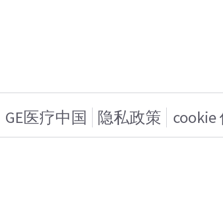
GE医疗中国
隐私政策
cooki