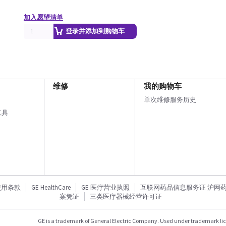
加入愿望清单
登录并添加到购物车
维修
我的购物车
单次维修服务历史
工具
使用条款
GE HealthCare
GE 医疗营业执照
互联网药品信息服务证 沪网药信备
案凭证
三类医疗器械经营许可证
GE is a trademark of General Electric Company. Used under trademark li