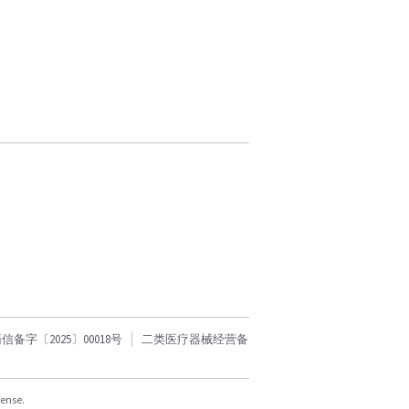
字〔2025〕00018号
二类医疗器械经营备
cense.