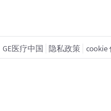
GE医疗中国
隐私政策
cooki