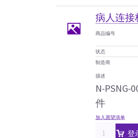
病人连接板 
商品编号
状态
制造商
描述
N-PSN
件
加入愿望清单
登