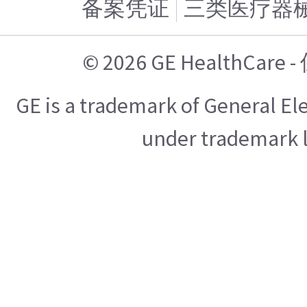
备案凭证
三类医疗器
© 2026 GE HealthCa
GE is a trademark of General E
under trademark l