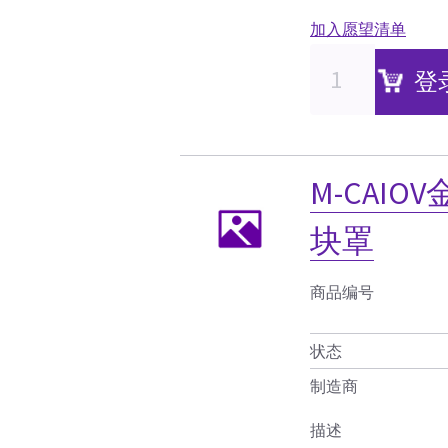
加入愿望清单
登
M-CAI
块罩
商品编号
状态
制造商
描述