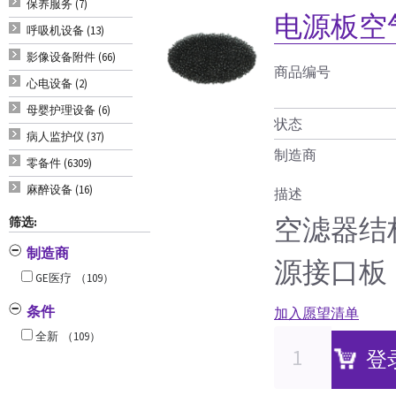
保养服务 (7)
电源板空
呼吸机设备 (13)
影像设备附件 (66)
商品编号
心电设备 (2)
母婴护理设备 (6)
状态
病人监护仪 (37)
制造商
零备件 (6309)
麻醉设备 (16)
描述
空滤器结
筛选:
制造商
源接口板
GE医疗
（109）
条件
加入愿望清单
全新
（109）
登