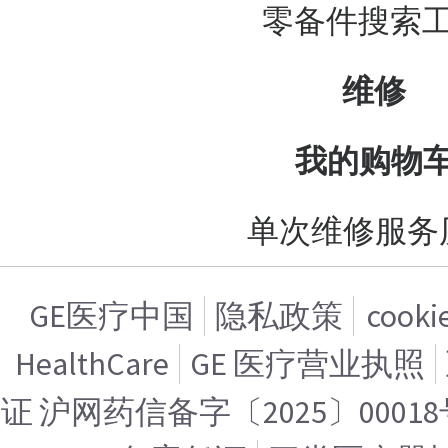
零备件搜索
维修
我的购物
单次维修服务
GE医疗中国
隐私政策
cook
HealthCare
GE 医疗营业执照
证 沪网药信备字〔2025〕00018