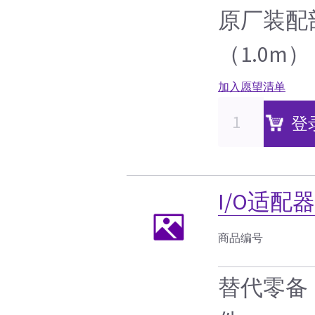
原厂装配部
（1.0m）
加入愿望清单
登
I/O适配
商品编号
替代零备