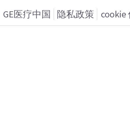
GE医疗中国
隐私政策
cooki