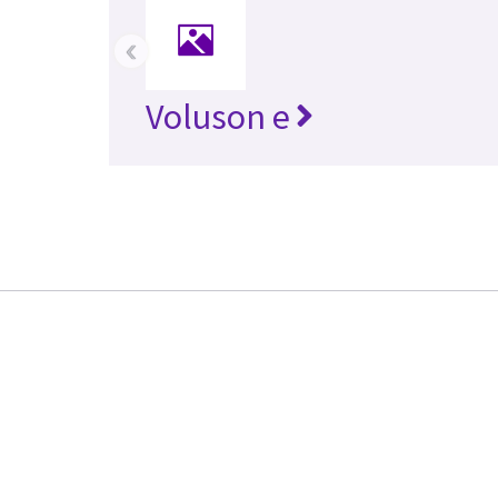
‹
Voluson e