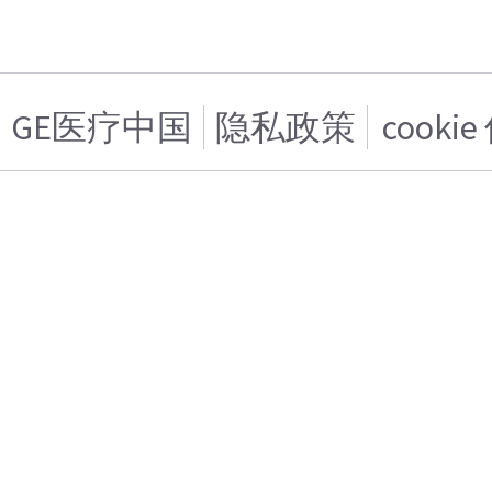
GE医疗中国
隐私政策
cooki