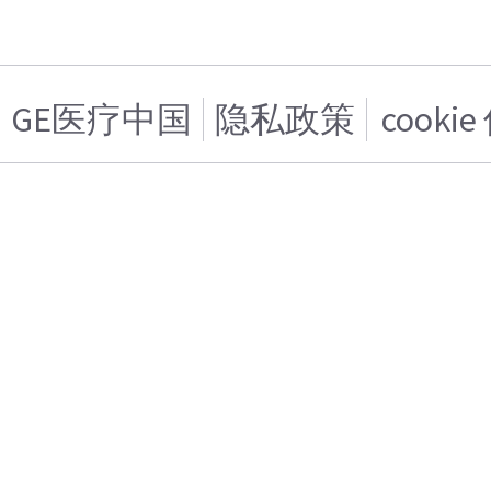
GE医疗中国
隐私政策
cooki