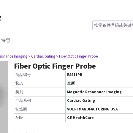
特惠
esonance Imaging
> Cardiac Gating
> Fiber Optic Finger Probe
Fiber Optic Finger Probe
商品编号
E8811PB
状态
全新
类别
Magnetic Resonance Imaging
产品系列
Cardiac Gating
制造商
VOLPI MANUFACTURING USA
Seller
GE HealthCare