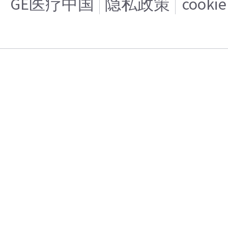
GE医疗中国
隐私政策
cooki