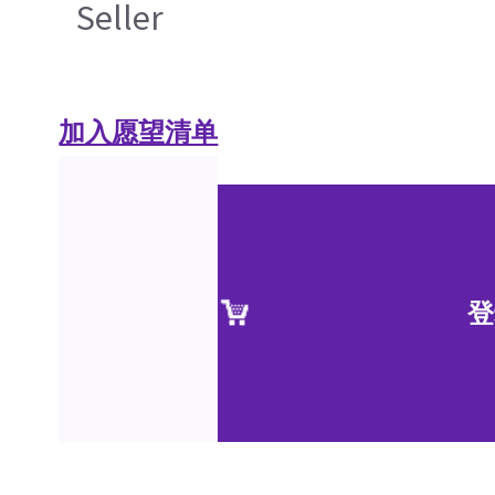
Seller
加入愿望清单
登