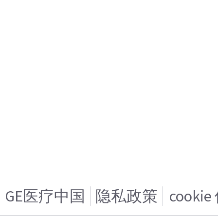
GE医疗中国
隐私政策
cooki