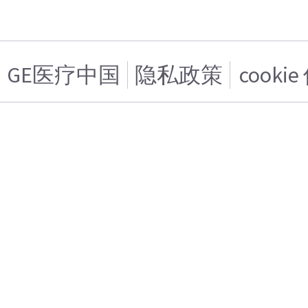
GE医疗中国
隐私政策
cooki