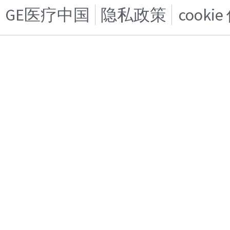
GE医疗中国
隐私政策
cooki