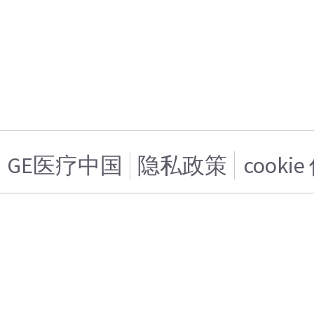
GE医疗中国
隐私政策
cooki