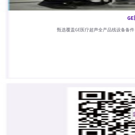
G
甄选覆盖GE医疗超声全产品线设备备