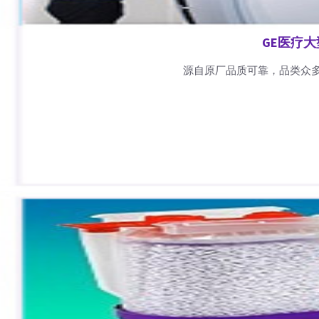
GE医疗
源自原厂品质可靠，品类众