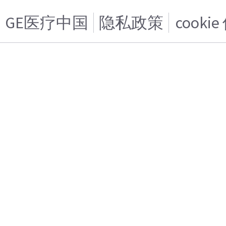
GE医疗中国
隐私政策
cooki