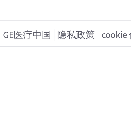
GE医疗中国
隐私政策
cooki