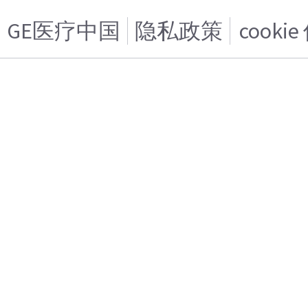
GE医疗中国
隐私政策
cooki