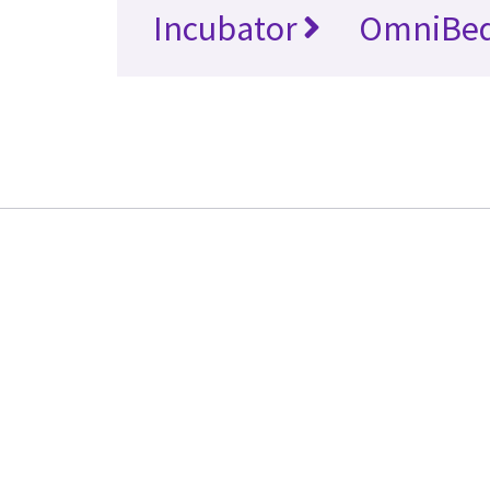
Incubator
OmniBe