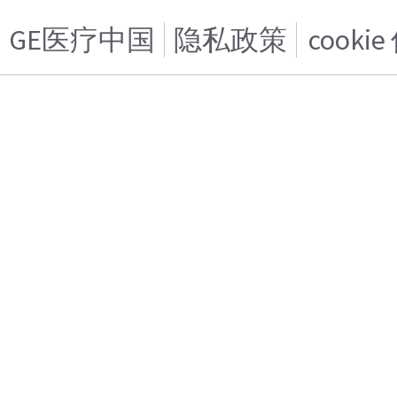
GE医疗中国
隐私政策
cooki