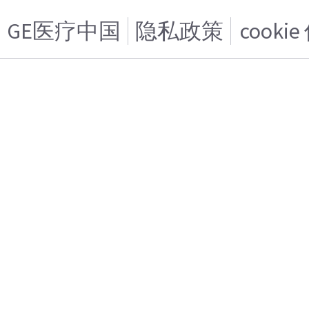
GE医疗中国
隐私政策
cooki