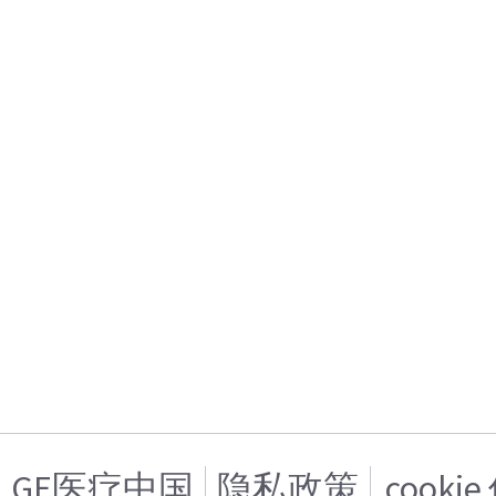
GE医疗中国
隐私政策
cooki