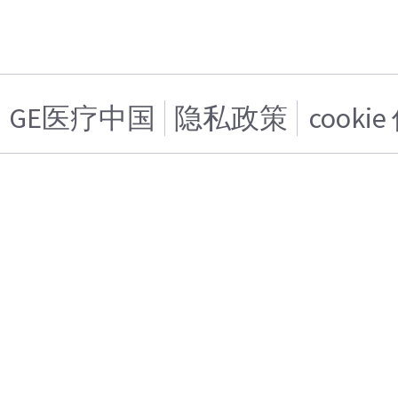
GE医疗中国
隐私政策
cooki