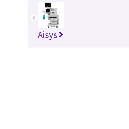
‹
Aisys