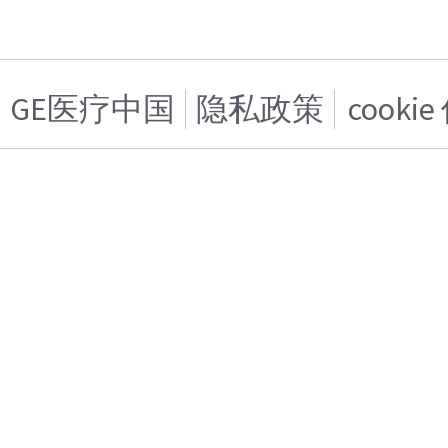
GE医疗中国
隐私政策
cooki