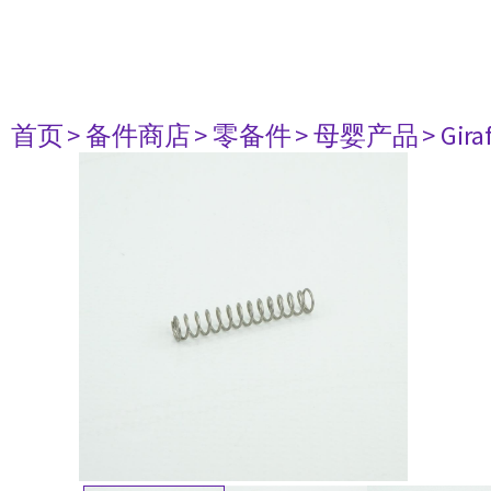
首页
> 备件商店
> 零备件
> 母婴产品
> Gir