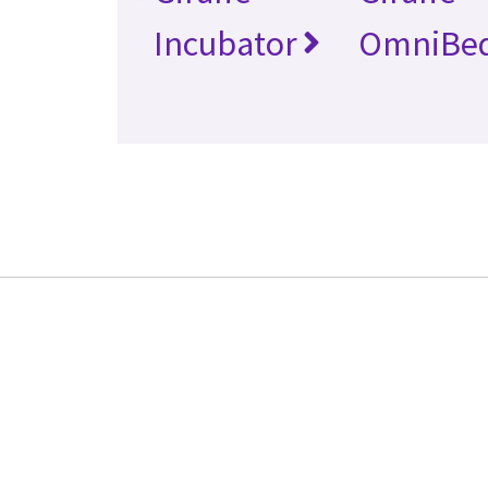
Incubator
OmniBe