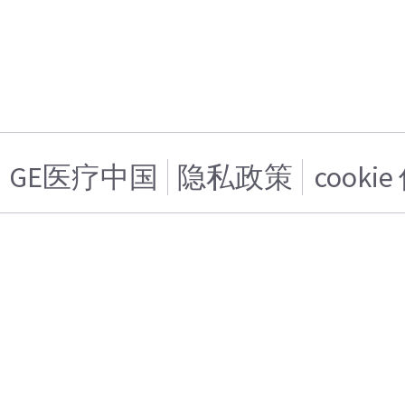
GE医疗中国
隐私政策
cooki