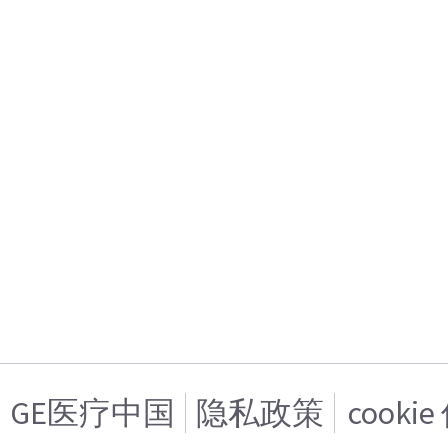
GE医疗中国
隐私政策
cooki