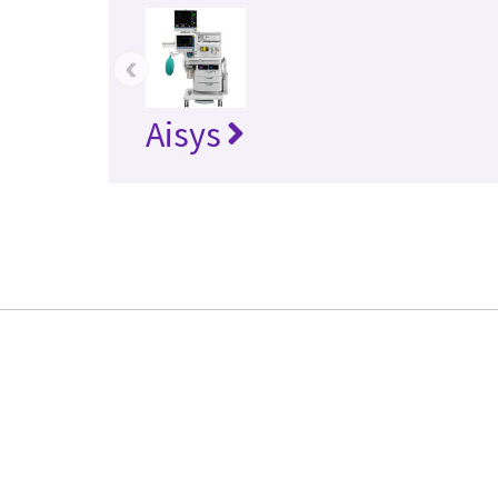
‹
Aisys