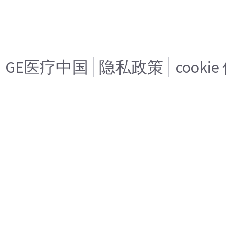
GE医疗中国
隐私政策
cooki