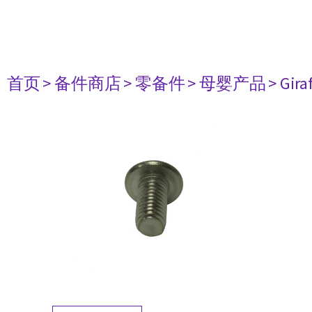
首页
> 备件商店
> 零备件
> 母婴产品
> Gir