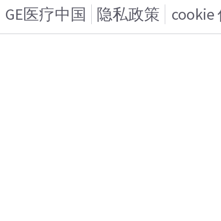
GE医疗中国
隐私政策
cooki