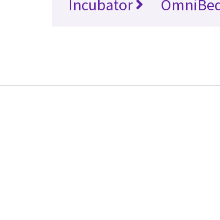
Incubator
OmniBe