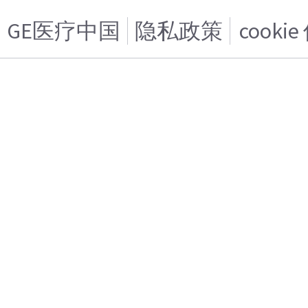
GE医疗中国
隐私政策
cooki